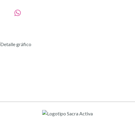
988060306
reservas@sacraactiva.com